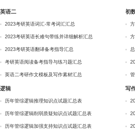
英语二
初
2023考研英语词汇-常考词汇汇总
方
2023考研英语长难句带练并详细解析汇总
方
2023考研英语翻译备考指导汇总
总
考研英语阅读备考指导与练习题汇总
2
英语二考研作文模板及写作素材汇总
逻辑
写
历年管综逻辑推理知识点试题汇总表
2
历年管综逻辑削弱质疑知识点试题汇总表
2
历年管综逻辑加强支持知识点试题汇总表
2