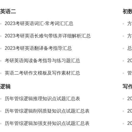
英语二
初
2023考研英语词汇-常考词汇汇总
方
2023考研英语长难句带练并详细解析汇总
方
2023考研英语翻译备考指导汇总
总
考研英语阅读备考指导与练习题汇总
2
英语二考研作文模板及写作素材汇总
逻辑
写
历年管综逻辑推理知识点试题汇总表
2
历年管综逻辑削弱质疑知识点试题汇总表
2
历年管综逻辑加强支持知识点试题汇总表
2